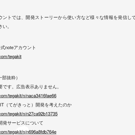
アカウントでは、開発ストーリーから使い方など様々な情報を発信し
さい。
 公式noteアカウント
.com/tegakit
（一部抜粋）
要です。広告表示ありません。
.com/tegakit/n/naca3416fae66
KIT（てがきっと）開発を考えたのか
e.com/tegakit/n/n27ca92b13735
開発サービスについて
.com/tegakit/n/n696a8fdb764e